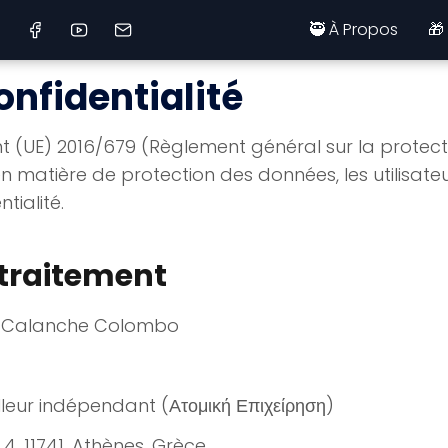
🥷 À Propos
🎁
onfidentialité
UE) 2016/679 (Règlement général sur la protecti
 matière de protection des données, les utilisateu
tialité.
traitement
e Calanche Colombo
leur indépendant (Ατομική Επιχείρηση)
4, 11741, Athènes, Grèce