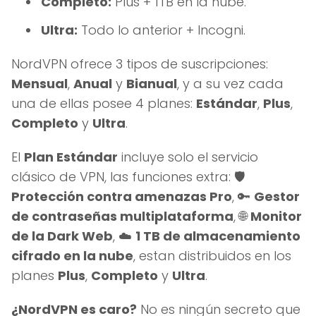
Completo:
Plus + 1TB en la nube.
Ultra:
Todo lo anterior + Incogni.
NordVPN ofrece 3 tipos de suscripciones:
Mensual
,
Anual
y
Bianual
, y a su vez cada
una de ellas posee 4 planes:
Estándar
,
Plus
,
Completo
y
Ultra
.
El
Plan Estándar
incluye solo el servicio
clásico de VPN, las funciones extra: 🛡️
Protección contra amenazas Pro
, 🔑
Gestor
de contraseñas multiplataforma
, 🌐
Monitor
de la Dark Web
, ☁️
1 TB de almacenamiento
cifrado en la nube
, estan distribuidos en los
planes
Plus
,
Completo
y
Ultra
.
¿NordVPN es caro?
No es ningún secreto que