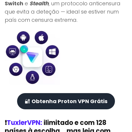
Switch
e
Stealth
, um protocolo anticensura
que evita a deteção — ideal se estiver num
país com censura extrema.
🔐
Obtenha Proton VPN Grátis
❗
TuxlerVPN:
ilimitado e com 128
países à escolha… mas leia com