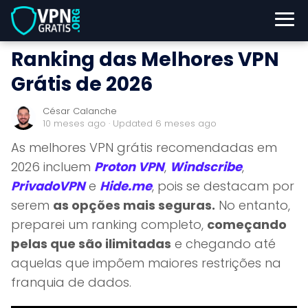
Ranking das Melhores VPN
Grátis de 2026
César Calanche
10 meses ago
· Updated 6 meses ago
As melhores VPN grátis recomendadas em
2026 incluem
Proton VPN
,
Windscribe
,
PrivadoVPN
e
Hide.me
, pois se destacam por
serem
as opções mais seguras.
No entanto,
preparei um ranking completo,
começando
pelas que são ilimitadas
e chegando até
aquelas que impõem maiores restrições na
franquia de dados.